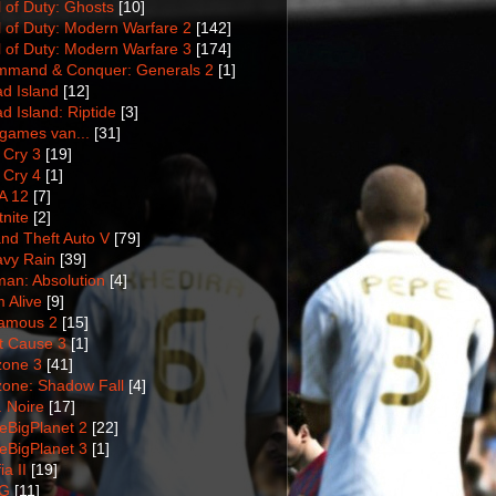
l of Duty: Ghosts
[10]
l of Duty: Modern Warfare 2
[142]
l of Duty: Modern Warfare 3
[174]
mand & Conquer: Generals 2
[1]
d Island
[12]
d Island: Riptide
[3]
games van...
[31]
 Cry 3
[19]
 Cry 4
[1]
A 12
[7]
tnite
[2]
nd Theft Auto V
[79]
vy Rain
[39]
man: Absolution
[4]
m Alive
[9]
amous 2
[15]
t Cause 3
[1]
lzone 3
[41]
lzone: Shadow Fall
[4]
. Noire
[17]
tleBigPlanet 2
[22]
tleBigPlanet 3
[1]
a II
[19]
G
[11]