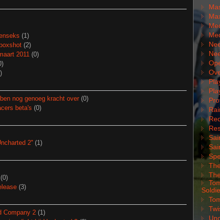
Mas
Max
Med
Med
renseks
(1)
Nee
boxshot
(2)
Nee
maart 2011
(0)
Ope
0)
Ove
)
Pla
Pla
ben nog genoeg kracht over
(0)
Pro
cers beta's
(0)
Rai
Red
Res
Sai
ncharted 2''
(1)
Sai
Spe
The
The
(0)
Tom
elease
(3)
Soldie
Tom
Twi
Bad Company 2
(1)
Unc