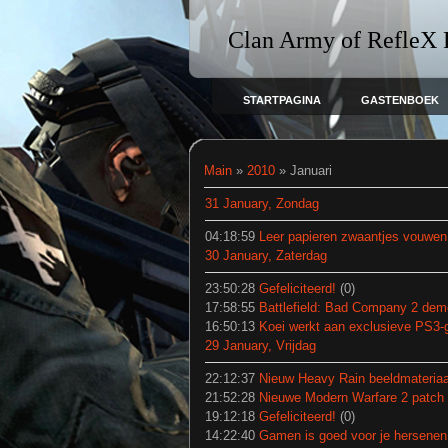
Clan Army of RefleX
STARTPAGINA
GASTENBOEK
Main
»
2010
»
Januari
31 January, Zondag
04:18:59
Leer papieren zwaantjes vouwen b
30 January, Zaterdag
23:50:28
Gefeliciteerd!
(0)
17:58:55
Battlefield: Bad Company 2 de
16:50:13
Koei werkt aan exclusieve PS3
29 January, Vrijdag
22:12:37
Nieuw Heavy Rain beeldmateriaa
21:52:28
Nieuwe Modern Warfare 2 patch z
19:12:18
Gefeliciteerd!
(0)
14:22:40
Gamen is goed voor je hersenen