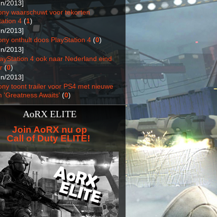
un/2013]
ony waarschuwt voor tekorten
ation 4
(
1
)
un/2013]
ony onthult doos PlayStation 4
(
0
)
un/2013]
layStation 4 ook naar Nederland eind
r
(
0
)
un/2013]
ony toont trailer voor PS4 met nieuwe
n 'Greatness Awaits'
(
0
)
AoRX ELITE
Join AoRX nu op
Call of Duty ELITE!