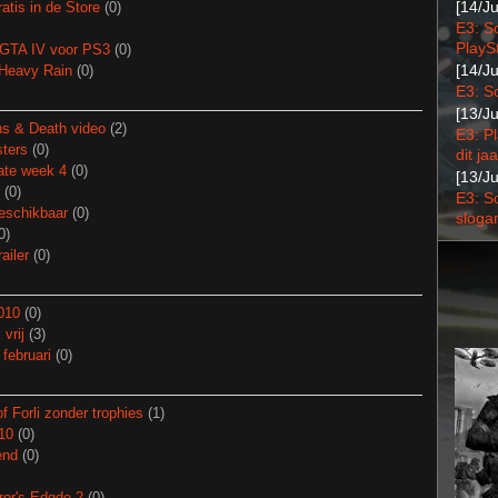
[14/J
tis in de Store
(0)
E3: S
PlaySt
 GTA IV voor PS3
(0)
[14/J
Heavy Rain
(0)
E3: S
[13/J
s & Death video
(2)
E3: P
ters
(0)
dit jaa
ate week 4
(0)
[13/J
(0)
E3: S
eschikbaar
(0)
sloga
0)
ailer
(0)
010
(0)
vrij
(3)
februari
(0)
f Forli zonder trophies
(1)
10
(0)
end
(0)
ror's Edgde 2
(0)