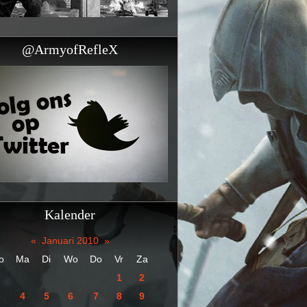
@ArmyofRefleX
Kalender
«
Januari 2010
»
o
Ma
Di
Wo
Do
Vr
Za
1
2
3
4
5
6
7
8
9