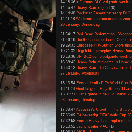
14:18:36
inFamous DLC volgende week gra
14:16:47
Heavy Rain is goud
(0)
14:14:48
Rockstar Games bevestigt DLC
14:11:18
Wederom een mooie score voor 
28 January, Donderdag
21:54:17
Red Dead Redemption - 'Weapon
21:46:19
Hei$t geannuleerd door Codemas
19:29:33
Europese PlayStation Store upd
19:21:32
Uitgelekte gameplay Heavy Rain
19:18:39
BF: BC2 demo volgende week b
16:38:42
Heavy Rain minigame in Home
(
13:50:12
Heavy Rain - To Catch a Killer Tr
27 January, Woensdag
13:13:54
Eerste details FIFA World Cup 2
13:11:24
GeoHot geeft PlayStation 3 hack 
13:07:21
Gratis game in de PSS vanaf 25 
26 January, Dinsdag
17:38:47
Assassin’s Creed II: The Battle o
17:36:09
EA bevestigt FIFA World Cup 20
17:32:58
Eerste Heavy Rain trophies bek
15:18:52
Launchtrailer MAG
(1)
15:06:21
DICE wil nog niets kwijt over Mir