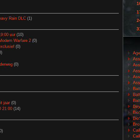
1
1
Heavy Rain DLC
(1)
2
3
19:00 uur
(10)
 Modern Warfare 2
(0)
xclusief
(0)
0)
Age
Ass
nderweg
(0)
Ass
Ass
Ass
Ass
Batt
Batt
Bat
t jaar
(0)
Bey
0 21:00
(14)
Bio
Bio
Bro
Cal
0)
Cal