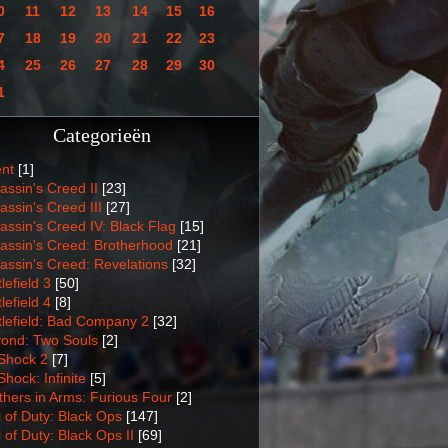
0
11
12
13
14
15
16
7
18
19
20
21
22
23
4
25
26
27
28
29
30
1
Categorieën
nt
[1]
assin's Creed II
[23]
assin's Creed III
[27]
assin's Creed IV: Black Flag
[15]
assin's Creed: Brotherhood
[21]
assin's Creed: Revelations
[32]
lefield 3
[50]
lefield 4
[8]
tlefield: Bad Company 2
[32]
ond: Two Souls
[2]
Shock 2
[7]
Shock: Infinite
[5]
thers in Arms: Furious Four
[2]
l of Duty: Black Ops
[147]
l of Duty: Black Ops II
[69]