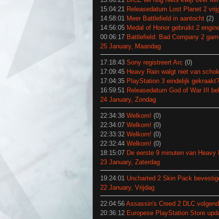
15:04:21
Releasedatum Lost Planet 2 vri
14:58:01
Meer Battlefield in aantocht
(2)
14:56:05
Medal of Honor gebruikt 2 engin
00:06:17
Battlefield: Bad Company 2 gam
25 January, Maandag
17:18:43
Sony registreert Arc
(0)
17:09:45
Heavy Rain walgt niet van scho
17:04:35
PlayStation 3 eindelijk gekraakt
16:59:51
Releasedatum God of War III b
24 January, Zondag
22:34:38
Welkom!
(0)
22:34:07
Welkom!
(0)
22:33:32
Welkom!
(0)
22:32:44
Welkom!
(0)
18:15:07
De eerste 9 minuten van Heavy 
23 January, Zaterdag
19:24:01
Uncharted 2 Skin Pack bevestig
22 January, Vrijdag
22:04:56
Assassin's Creed 2 DLC volgen
20:36:12
Europese PlayStation Store upd