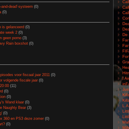
Cal
-and-dead'-systeem
(0)
Cal
a
(0)
Cal
Com
Dea
n is gelanceerd
(0)
Dea
ate week 2
(0)
De 
n geen porno
(3)
Far
avy Rain boxshot
(0)
Far
FIF
For
Gra
Hea
Hit
pisodes voor fiscaal jaar 2011
(0)
I A
or volgende fiscale jaar
(0)
inF
20:00
(11)
Jus
rd
(0)
Kil
ion
(0)
Kil
y's Wand klaar
(0)
L.A
e Naughty Bear
(3)
Lit
g'
(0)
Lit
box 360 en PS3 deze zomer
(0)
Mafi
rt?
(0)
MA