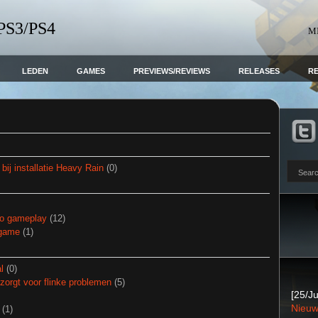
 PS3/PS4
M
LEDEN
GAMES
PREVIEWS/REVIEWS
RELEASES
R
ij installatie Heavy Rain
(0)
mo gameplay
(12)
-game
(1)
l
(0)
orgt voor flinke problemen
(5)
[25/Ju
Nieuw
(1)