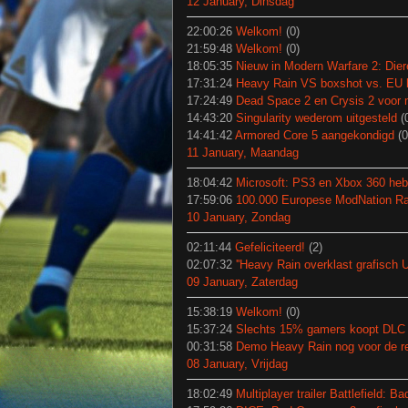
12 January, Dinsdag
22:00:26
Welkom!
(0)
21:59:48
Welkom!
(0)
18:05:35
Nieuw in Modern Warfare 2: Die
17:31:24
Heavy Rain VS boxshot vs. EU 
17:24:49
Dead Space 2 en Crysis 2 voor 
14:43:20
Singularity wederom uitgesteld
(
14:41:42
Armored Core 5 aangekondigd
(0
11 January, Maandag
18:04:42
Microsoft: PS3 en Xbox 360 heb
17:59:06
100.000 Europese ModNation Ra
10 January, Zondag
02:11:44
Gefeliciteerd!
(2)
02:07:32
''Heavy Rain overklast grafisch U
09 January, Zaterdag
15:38:19
Welkom!
(0)
15:37:24
Slechts 15% gamers koopt DLC
00:31:58
Demo Heavy Rain nog voor de r
08 January, Vrijdag
18:02:49
Multiplayer trailer Battlefield: 