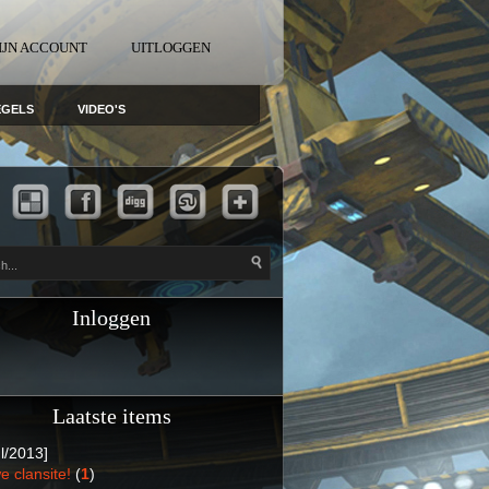
IJN ACCOUNT
UITLOGGEN
EGELS
VIDEO'S
Inloggen
Laatste items
l/2013]
e clansite!
(
1
)