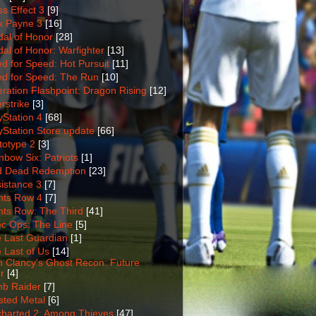
s Effect 3
[9]
 Payne 3
[16]
al of Honor
[28]
al of Honor: Warfighter
[13]
d for Speed: Hot Pursuit
[11]
d for Speed: The Run
[10]
ration Flashpoint: Dragon Rising
[12]
rstrike
[3]
yStation 4
[68]
yStation Store update
[66]
totype 2
[3]
nbow Six: Patriots
[1]
 Dead Redemption
[23]
istance 3
[7]
nts Row 4
[7]
nts Row: The Third
[41]
c Ops: The Line
[5]
 Last Guardian
[1]
 Last of Us
[14]
 Clancy's Ghost Recon: Future
r
[4]
b Raider
[7]
sted Metal
[6]
harted 2: Among Thieves
[47]