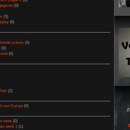
jgegeven
(0)
es
(3)
eplay
(6)
kkende scènes
(0)
?
(0)
ekend
(0)
Rain
(2)
d voor Europa
(0)
Z
de week
(0)
ate week 3
(1)