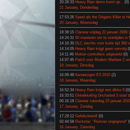
20:28:33
Heavy Rain demo komt op...
(0)
21 January, Donderdag
17:53:26
Speel als the Origami Killer in 
20 January, Woensdag
18:38:15
Clanwar vrijdag 22 januari 2009 
14:24:31
50 manieren om te overlijden in
14:16:30
DLC slechts voor korte tijd 360 e
14:14:05
Heavy Rain krijgt geen vervolg
(
14:11:46
Motion controllers uitgesteld
(0)
14:07:45
Patch voor Modern Warfare 2 o
19 January, Dinsdag
16:08:48
Aanwezigen E3 2010
(2)
18 January, Maandag
16:52:34
Heavy Rain krijgt een dikke 9
(0)
16:33:51
Ontwikkeling Uncharted 3 start di
00:16:18
Clanwar zaterdag 23 januari 201
17 January, Zondag
17:29:12
Gefeliciteerd!
(0)
02:44:58
Rockstar: "Rumoer ongegrond"
(
16 January, Zaterdag