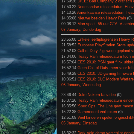
17:59:26
DICE: Bad Company 2 grafisch ge
17:50:22
Nederlandse releasedatum Heav
14:10:26
Amerikaanse releasedatum Heav
14:05:08
Nieuwe beelden Heavy Rain
(0)
00:08:12
Man speelt 55 uur GTA IV achter
07 January, Donderdag
23:55:08
Enkele leeftijdsgrenzen Heavy R
21:58:52
Europese PlayStation Store upd
21:52:03
Call of Duty 7 gewoon gepland 
17:04:06
Heavy Rain releasedatum toch nie
16:57:04
CES 2010: PSN gaat flink uitbre
16:52:14
Geen Call of Duty meer voor Inf
16:49:29
CES 2010: 3D-gaming firmware k
10:06:51
CES 2010: DLC Modern Warfare 2 
06 January, Woensdag
23:46:44
Duke Nukem fanvideo
(0)
16:37:26
Heavy Rain releasedatum eindel
16:35:56
'Spec Ops: The Line gaat meest
15:22:38
Gamerecord verbroken
(0)
12:51:09
Veel kinderen spelen ongeschik
05 January, Dinsdag
18:32:32
Dark Void demo verschijnt dond