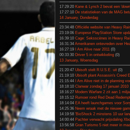
17:29:20
Kane & Lynch 2 bevat een 'down
17:27:10
De statistieken van de MAG bet
14 January, Donderdag
23:34:48
Officiële website van Heavy Rai
23:19:06
Europese PlayStation Store upd
16:39:10
Cage: Seksscènes in Heavy Rai
16:31:34
Amerikanen ontevreden over He
16:27:19
I Am Alive naar 2011
(0)
00:33:30
Driver 5 in ontwikkeling
(0)
13 January, Woensdag
21:20:47
Ubisoft stelt R.U.S.E. uit
(0)
21:19:10
Ubisoft plant Assassin's Creed E
21:15:44
I Am Alive niet in de planning vo
18:18:10
Clanwar zondag 17 januari 2010 
18:16:27
Modern Warfare 2 zit aan 1 milja
18:15:12
Rumoer rond Red Dead Redempt
18:14:04
EA heeft launchgames voor Son
14:25:36
Neem wraak met de nieuwe gam
14:19:58
'BioShock 2 minstens 10 uur lan
14:00:44
Pachter verwacht prijsdaling X
13:56:58
Gran Turismo 5 niet meer in maa