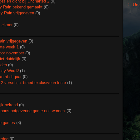
zien dicht bij Uncharted 2
(0)
Unc
y Rain bekend gemaakt
(0)
y Rain vrijgegeven
(0)
 elkaar
(0)
ain vrijgegeven
(0)
ate week 1
(0)
voor november
(0)
t duidelijk
(0)
iden
(0)
inity Ward?
(1)
omt dit jaar
(0)
verschijnt timed exclusive in lente
(1)
ijk bekend
(0)
 aanstootgevende game ooit worden'
(0)
te games
(3)
erdag
(0)