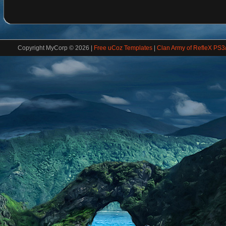
Copyright MyCorp © 2026
|
Free uCoz Templates
|
Clan Army of RefleX PS