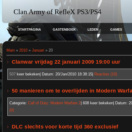
Clan Army of RefleX PS3/PS4
STARTPAGINA
GASTENBOEK
LEDEN
GAMES
Main
»
2010
»
Januari
»
20
Clanwar vrijdag 22 januari 2009 19:00 uur
507
keer bekeken| Datum:
20/Jan/2010 18:38:15
|
Reacties (10)
50 manieren om te overlijden in Modern Warfa
Categorie:
Call of Duty: Modern Warfare 2
| 608
keer bekeken| Datum:
2
(0)
DLC slechts voor korte tijd 360 exclusief