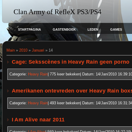
Clan Army of RefleX PS3/PS4
STARTPAGINA
GASTENBOEK
LEDEN
GAMES
Main
»
2010
»
Januari
»
14
Cage: Seksscènes in Heavy Rain geen porno
Categorie:
Heavy Rain
| 775
keer bekeken| Datum:
14/Jan/2010 16:39:1
Amerikanen ontevreden over Heavy Rain box
Categorie:
Heavy Rain
| 493
keer bekeken| Datum:
14/Jan/2010 16:31:3
I Am Alive naar 2011
Categorie:
I Am Alive
| 569
keer bekeken| Datum:
14/Jan/2010 16:27:19