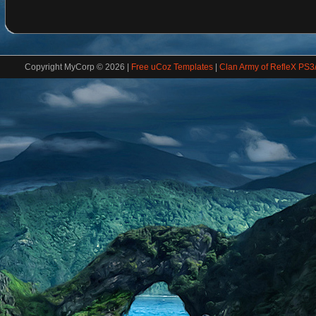
Copyright MyCorp © 2026
|
Free uCoz Templates
|
Clan Army of RefleX PS