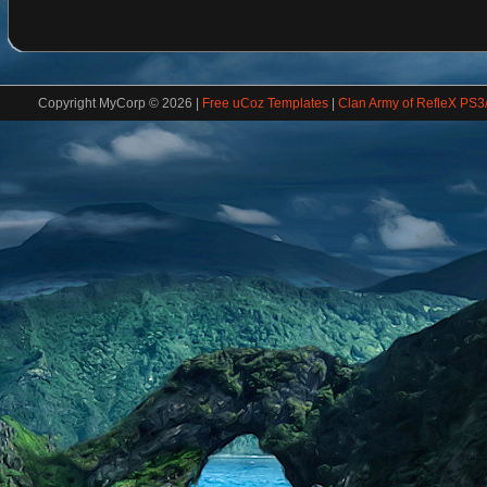
Copyright MyCorp © 2026
|
Free uCoz Templates
|
Clan Army of RefleX PS