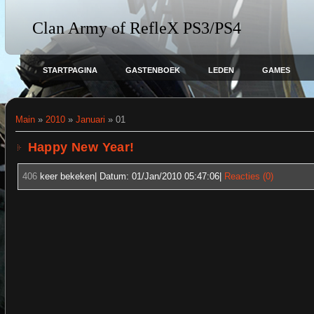
Clan Army of RefleX PS3/PS4
STARTPAGINA
GASTENBOEK
LEDEN
GAMES
Main
»
2010
»
Januari
»
01
Happy New Year!
406
keer bekeken| Datum:
01/Jan/2010 05:47:06
|
Reacties (0)