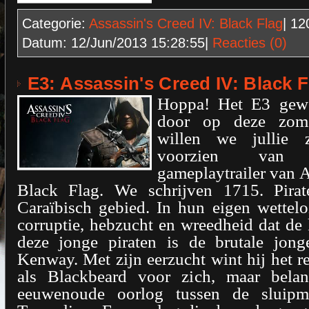
Categorie:
Assassin's Creed IV: Black Flag
| 1
Datum:
12/Jun/2013 15:28:55
|
Reacties (0)
E3: Assassin's Creed IV: Black Fl
Hoppa! Het E3 gewe
door op deze zom
willen we jullie 
voorzien van
gameplaytrailer van A
Black Flag. We schrijven 1715. Pirat
Caraïbisch gebied. In hun eigen wettelo
corruptie, hebzucht en wreedheid dat de 
deze jonge piraten is de brutale jon
Kenway. Met zijn eerzucht wint hij het r
als Blackbeard voor zich, maar bela
eeuwenoude oorlog tussen de sluipm