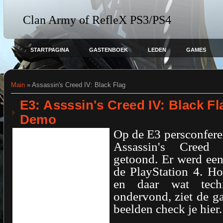
Clan Army of RefleX PS3/PS4
STARTPAGINA
GASTENBOEK
LEDEN
GAMES
Main
»
Assassin's Creed IV: Black Flag
E3: Assssin's Creed IV: Black F
Demo
Op de E3 persconfere
Assassin's Creed
getoond. Er werd ee
de PlayStation 4. H
en daar wat tech
ondervond, ziet de g
beelden check je hier.