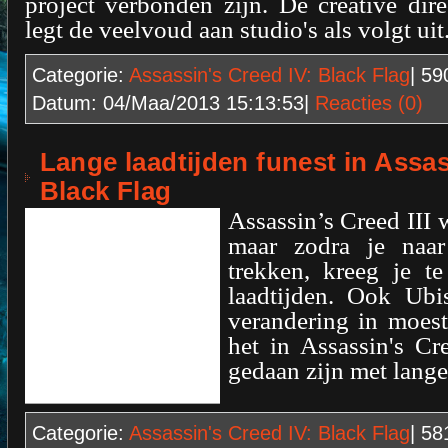
project verbonden zijn. De creative di
legt de veelvoud aan studio's als volgt uit
Categorie:
Assassin's Creed IV: Black Flag
| 5
Datum:
04/Maa/2013 15:13:53
|
Reacties (0)
Lange laadtijden funest in Assas
Black Flag
Assassin’s Creed III 
maar zodra je naa
trekken, kreeg je t
laadtijden. Ook Ubi
verandering in moes
het in Assassin's Cr
gedaan zijn met lange
Categorie:
Assassin's Creed IV: Black Flag
| 5