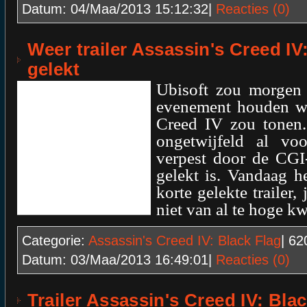
Datum:
04/Maa/2013 15:12:32
|
Reacties (0)
Weer trailer Assassin's Creed IV
gelekt
Ubisoft zou morgen
evenement houden wa
Creed IV zou tonen.
ongetwijfeld al vo
verpest door de CGI-t
gelekt is. Vandaag 
korte gelekte trailer
niet van al te hoge kwa
Categorie:
Assassin's Creed IV: Black Flag
| 6
Datum:
03/Maa/2013 16:49:01
|
Reacties (0)
Trailer Assassin's Creed IV: Blac