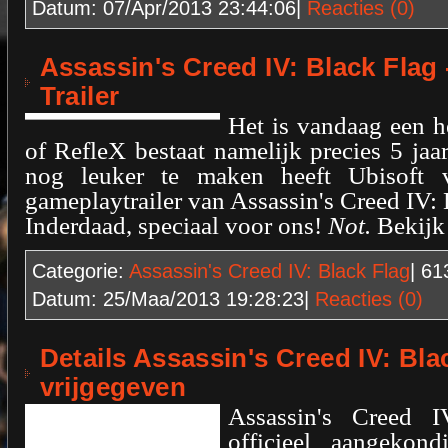
Datum:
07/Apr/2013 23:44:06
|
Reacties (0)
Assassin's Creed IV: Black Flag
Trailer
Het is vandaag een h
of RefleX bestaat namelijk precies 5 jaar
nog leuker te maken heeft Ubisoft 
gameplaytrailer van Assassin's Creed IV: 
Inderdaad, speciaal voor ons!
Not.
Bekijk 
Categorie:
Assassin's Creed IV: Black Flag
| 6
Datum:
25/Maa/2013 19:28:23
|
Reacties (0)
Details Assassin's Creed IV: Bla
vrijgegeven
Assassin's Creed I
officieel aangekon