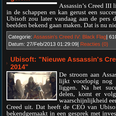
Assassin’s Creed III l
in de schappen en kan gerust een succ
Ubisoft zou later vandaag aan de pers de
beelden bekend gaan maken. Dat is nu nie
Categorie:
Assassin's Creed IV: Black Flag
| 6
Datum:
27/Feb/2013 01:29:09
|
Reacties (0)
Ubisoft: "Nieuwe Assassin's Cree
2014"
De stroom aan Assas
lijkt voorlopig nog 
liggen. Na het suc
delen, komt er volg
waarschijnlijkheid ee
Creed uit. Dat heeft de CEO van Ubisof
bekendgemaakt in een gesprek met invest