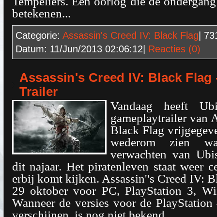
Tempeliers. Een oorlog die de ondergang
betekenen...
Categorie:
Assassin's Creed IV: Black Flag
| 7
Datum:
11/Jun/2013 02:06:12
|
Reacties (0)
Assassin's Creed IV: Black Flag
Trailer
Vandaag heeft Ub
gameplaytrailer van A
Black Flag vrijgegeven
wederom zien w
verwachten van Ubis
dit najaar. Het piratenleven staat weer c
erbij komt kijken. Assassin''s Creed IV: B
29 oktober voor PC, PlayStation 3, W
Wanneer de versies voor de PlayStation
verschijnen, is nog niet bekend.