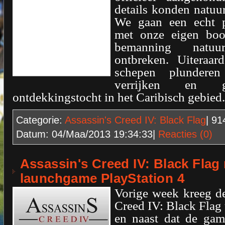
details konden natuurl
We gaan een echt pi
met onze eigen boo
bemanning natuu
ontbreken. Uiteraa
schepen plundere
verrijken en
ontdekkingstocht in het Caribisch gebied.
Categorie:
Assassin's Creed IV: Black Flag
| 9
Datum:
04/Maa/2013 19:34:33
|
Reacties (0)
Assassin's Creed IV: Black Flag
launchgame PlayStation 4
Vorige week kreeg de
Creed IV: Black Flag 
en naast dat de gam