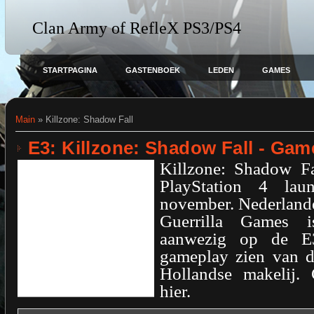
Clan Army of RefleX PS3/PS4
STARTPAGINA
GASTENBOEK
LEDEN
GAMES
Main
»
Killzone: Shadow Fall
E3: Killzone: Shadow Fall - Ga
Killzone: Shadow Fa
PlayStation 4 lau
november. Nederland
Guerrilla Games i
aanwezig op de E
gameplay zien van 
Hollandse makelij.
hier.