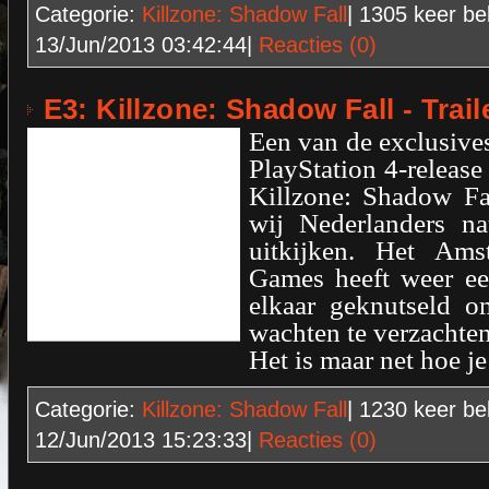
Categorie:
Killzone: Shadow Fall
| 1305
keer be
13/Jun/2013 03:42:44
|
Reacties (0)
E3: Killzone: Shadow Fall - Trail
Een van de exclusive
PlayStation 4-release 
Killzone: Shadow Fa
wij Nederlanders nat
uitkijken. Het Amst
Games heeft weer een
elkaar geknutseld o
wachten te verzachten.
Het is maar net hoe je
Categorie:
Killzone: Shadow Fall
| 1230
keer be
12/Jun/2013 15:23:33
|
Reacties (0)