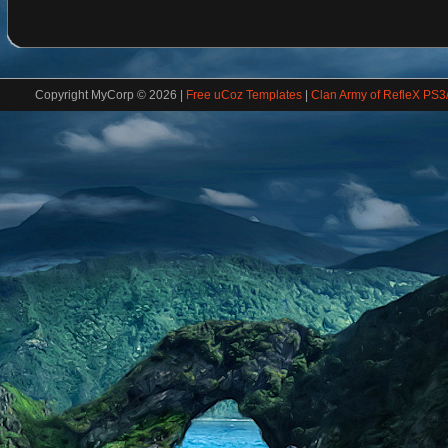
Copyright MyCorp © 2026
|
Free uCoz Templates
|
Clan Army of RefleX PS