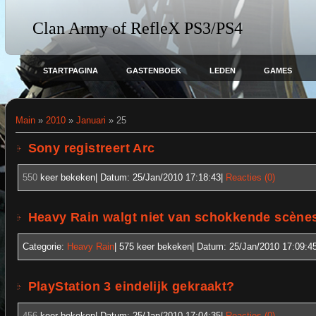
Clan Army of RefleX PS3/PS4
STARTPAGINA
GASTENBOEK
LEDEN
GAMES
Main
»
2010
»
Januari
»
25
Sony registreert Arc
550
keer bekeken| Datum:
25/Jan/2010 17:18:43
|
Reacties (0)
Heavy Rain walgt niet van schokkende scène
Categorie:
Heavy Rain
| 575
keer bekeken| Datum:
25/Jan/2010 17:09:4
PlayStation 3 eindelijk gekraakt?
456
keer bekeken| Datum:
25/Jan/2010 17:04:35
|
Reacties (0)