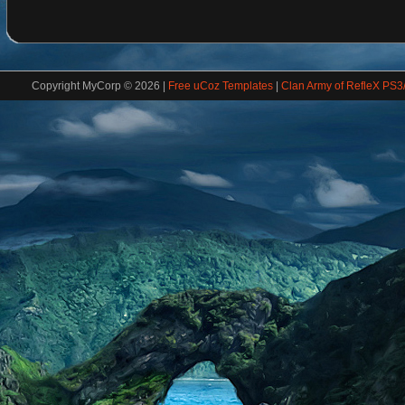
Copyright MyCorp © 2026
|
Free uCoz Templates
|
Clan Army of RefleX PS