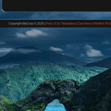
Copyright MyCorp © 2026
|
Free uCoz Templates
|
Clan Army of RefleX PS