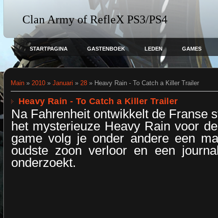
Clan Army of RefleX PS3/PS4
STARTPAGINA
GASTENBOEK
LEDEN
GAMES
Main
»
2010
»
Januari
»
28
» Heavy Rain - To Catch a Killer Trailer
Heavy Rain - To Catch a Killer Trailer
Na Fahrenheit ontwikkelt de Franse 
het mysterieuze Heavy Rain voor de 
game volg je onder andere een ma
oudste zoon verloor en een journa
onderzoekt.