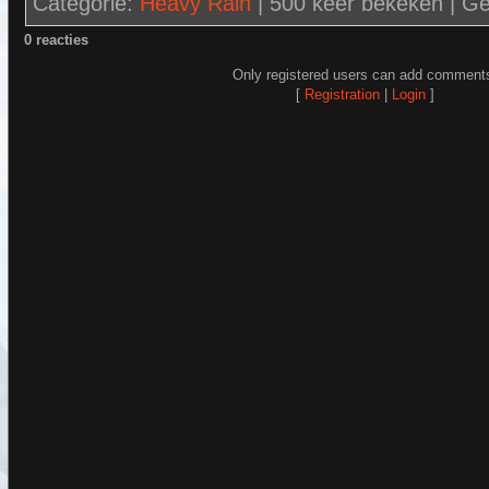
Categorie
:
Heavy Rain
|
500 keer bekeken |
Ge
0 reacties
Only registered users can add comment
[
Registration
|
Login
]