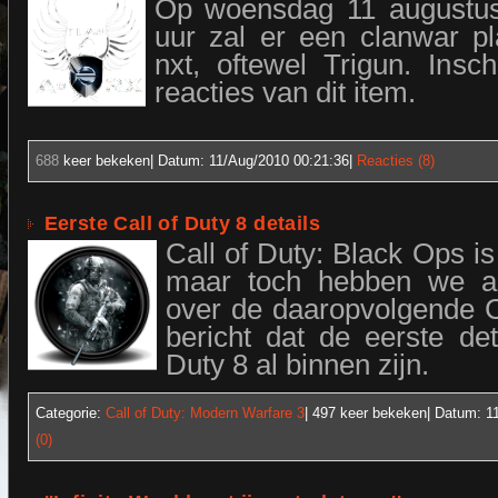
Op woensdag 11 augustu
uur zal er een clanwar pl
nxt, oftewel Trigun. Insc
reacties van dit item.
688
keer bekeken| Datum:
11/Aug/2010 00:21:36
|
Reacties (8)
Eerste Call of Duty 8 details
Call of Duty: Black Ops is 
maar toch hebben we al
over de daaropvolgende C
bericht dat de eerste det
Duty 8 al binnen zijn.
Categorie:
Call of Duty: Modern Warfare 3
| 497
keer bekeken| Datum:
1
(0)