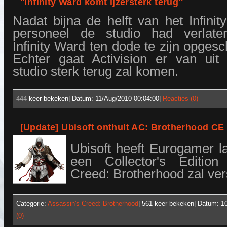
''Infinity Ward komt ijzersterk terug''
Nadat bijna de helft van het Infinit
personeel de studio had verlate
Infinity Ward ten dode te zijn opges
Echter gaat Activision er van uit
studio sterk terug zal komen.
444
keer bekeken| Datum:
11/Aug/2010 00:04:00
|
Reacties (0)
[Update] Ubisoft onthult AC: Brotherhood CE
Ubisoft heeft Eurogamer l
een Collector's Edition
Creed: Brotherhood zal ver
Categorie:
Assassin's Creed: Brotherhood
| 561
keer bekeken| Datum:
1
(0)