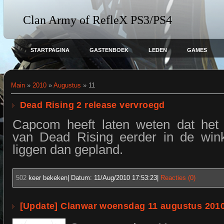
Clan Army of RefleX PS3/PS4
STARTPAGINA
GASTENBOEK
LEDEN
GAMES
Main
»
2010
»
Augustus
»
11
Dead Rising 2 release vervroegd
Capcom heeft laten weten dat het 
van Dead Rising eerder in de wink
liggen dan gepland.
502
keer bekeken| Datum:
11/Aug/2010 17:53:23
|
Reacties (0)
[Update] Clanwar woensdag 11 augustus 2010