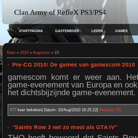
Clan Army of RefleX PS3/PS4
STARTPAGINA
GASTENBOEK
LEDEN
GAMES
Main
»
2010
»
Augustus
»
10
Pre-CG 2010: De games van gamescom 2010
gamescom komt er weer aan. Het
game-evenement van Europa en ook
het dichtsbijzijnde game-evenement.
477
keer bekeken| Datum:
10/Aug/2010 16:25:22
|
Reacties (0)
''Saints Row 3 net zo mooi als GTA IV''
THQ heeft beweerd dat Saints Ro