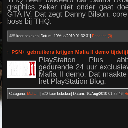
graphics zeker niet onder gaat do
GTA IV. Dat zegt Danny Bilson, cor
boss bij THQ.
485
keer bekeken| Datum:
10/Aug/2010 01:32:31
|
Reacties (0)
PSN+ gebruikers krijgen Mafia II demo tijdelij
PlayStation Plus abb
gedurende 24 uur exclusie
Mafia II demo. Dat maakte
het PlayStation Blog.
Categorie:
Mafia II
| 520
keer bekeken| Datum:
10/Aug/2010 01:28:46
|
Re