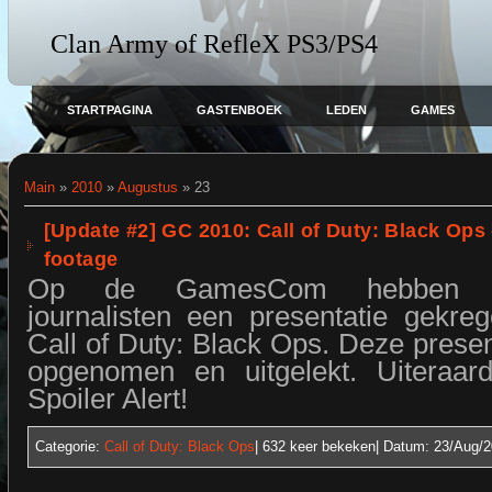
Clan Army of RefleX PS3/PS4
STARTPAGINA
GASTENBOEK
LEDEN
GAMES
Main
»
2010
»
Augustus
»
23
[Update #2] GC 2010: Call of Duty: Black Op
footage
Op de GamesCom hebben e
journalisten een presentatie gekre
Call of Duty: Black Ops. Deze presen
opgenomen en uitgelekt. Uiteraard
Spoiler Alert!
Categorie:
Call of Duty: Black Ops
| 632
keer bekeken| Datum:
23/Aug/2