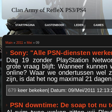
Clan Army of RefleX PS3/PS4
STARTPAGINA
GASTENBOEK
LEDEN
GAMES
Main
»
2011
»
Mei
»
09
Sony: "Alle PSN-diensten werke
Dag 19 zonder PlayStation Netwo
grote vraag blijft: Wanneer kunnen 
online? Waar we ondertussen wel 
zijn, is dat het nog maximal 21 dagen
679
keer bekeken| Datum:
09/Mei/2011 12:13:
PSN downtime: De soap tot nu 