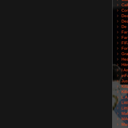
Cal
Com
Dea
Dea
De 
Far
Far
FIF
For
Gra
Hea
Hit
I A
inF
Jus
Kil
Kil
L.A
Lit
Lit
Mafi
MA
Mas