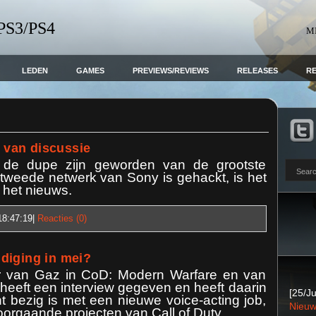
 PS3/PS4
M
LEDEN
GAMES
PREVIEWS/REVIEWS
RELEASES
R
van discussie
 de dupe zijn geworden van de grootste
t tweede netwerk van Sony is gehackt, is het
het nieuws.
18:47:19
|
Reacties (0)
diging in mei?
tor van Gaz in CoD: Modern Warfare en van
heeft een interview gegeven en heeft daarin
[25/Ju
nt bezig is met een nieuwe voice-acting job,
Nieuw
voorgaande projecten van Call of Duty.