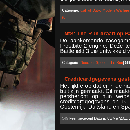
Categorie:
Call of Duty: Modern Warfare
(0)
NfS: The Run draait op Ba
De aankomende racegame 
Frostbite 2-engine. Deze t
Battlefield 3 die ontwikkeld 
Categorie:
Need for Speed: The Run
| 5
Creditcardgegevens gest
Het lijkt erop dat er in de
buit zijn gemaakt. Dit maa
persbericht op hun webs
creditcardgegevens en 10
Oostenrijk, Duitsland en Spa
549
keer bekeken| Datum:
03/Mei/2011 