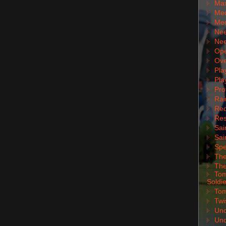
Max
Med
Med
Nee
Nee
Ope
Ove
Pla
Pla
Pro
Rai
Red
Res
Sai
Sai
Spe
The
The
Tom
Soldie
Tom
Twi
Unc
Unc