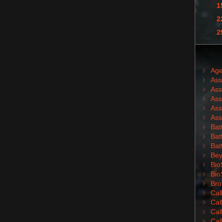
1
2
2
Age
Ass
Ass
Ass
Ass
Ass
Batt
Batt
Bat
Bey
Bio
Bio
Bro
Cal
Cal
Cal
Cal