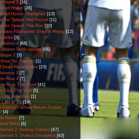
 Payne 3
[16]
al of Honor
[28]
al of Honor: Warfighter
[13]
d for Speed: Hot Pursuit
[11]
d for Speed: The Run
[10]
ration Flashpoint: Dragon Rising
[12]
rstrike
[3]
yStation 4
[68]
yStation Store update
[66]
totype 2
[3]
nbow Six: Patriots
[1]
 Dead Redemption
[23]
istance 3
[7]
nts Row 4
[7]
nts Row: The Third
[41]
c Ops: The Line
[5]
 Last Guardian
[1]
 Last of Us
[14]
 Clancy's Ghost Recon: Future
r
[4]
b Raider
[7]
sted Metal
[6]
harted 2: Among Thieves
[47]
harted 3: Drake's Deception
[43]