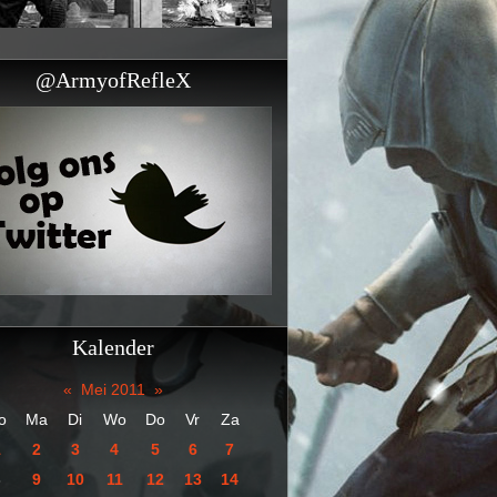
@ArmyofRefleX
Kalender
«
Mei 2011
»
o
Ma
Di
Wo
Do
Vr
Za
1
2
3
4
5
6
7
8
9
10
11
12
13
14