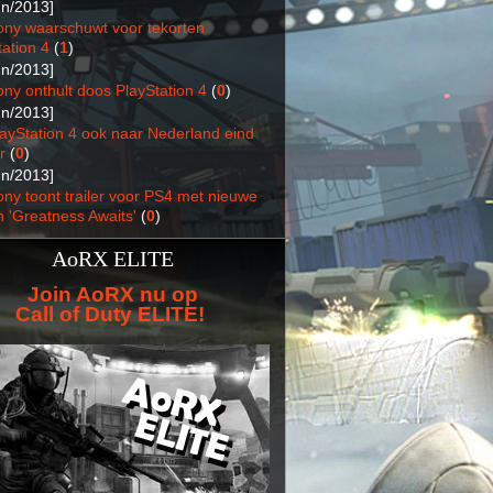
un/2013]
ony waarschuwt voor tekorten
ation 4
(
1
)
un/2013]
ony onthult doos PlayStation 4
(
0
)
un/2013]
layStation 4 ook naar Nederland eind
r
(
0
)
un/2013]
ony toont trailer voor PS4 met nieuwe
n 'Greatness Awaits'
(
0
)
AoRX ELITE
Join AoRX nu op
Call of Duty ELITE!