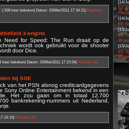
[14/J
E3: S
 3
| 509
keer bekeken| Datum:
03/Mei/2011 17:34:21
|
Reacties
PlaySt
[14/J
E3: S
[13/J
ttlefield 3-engine
E3: P
Need for Speed: The Run draait op de
dit jaa
echniek wordt ook gebruikt voor de shooter
[13/J
wordt door Dice.
E3: S
sloga
89
keer bekeken| Datum:
03/Mei/2011 17:23:04
|
Reacties (0)
olen bij SOE
 hack van het PSN alsnog creditcardgegevens
kte Sony Online Entertainment bekend in een
ite. Het zou gaan om in totaal 12.700
.700 bankrekening-nummers uit Nederland,
nje.
17:19:10
|
Reacties (0)