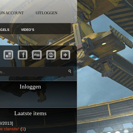
IJN ACCOUNT
UITLOGGEN
EGELS
VIDEO'S
Inloggen
Laatste items
l/2013]
e clansite!
(
1
)