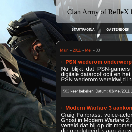
Clan Army of RefleX
STARTPAGINA
GASTENBOEK
Main
»
2011
»
Mei
»
03
PSN wederom onderwerp 
Nu blijkt dat PSN-gamers
digitale dataroof ooit en he
PSN wederom wereldwijd in 
582
keer bekeken| Datum:
03/Mei/2011 
Modern Warfare 3 aankon
Craig Fairbrass, voice-ac
Ghost in Modern Warfare 2, 
verteld dat hij op dit mome
die gerelateerd is aan zijn 