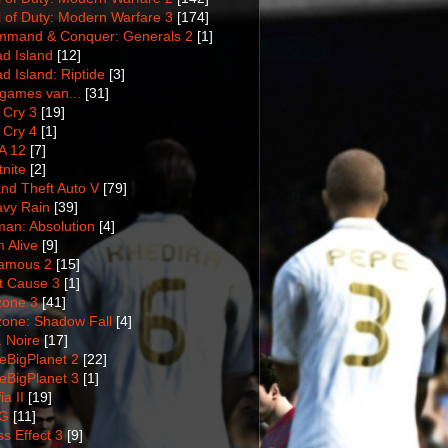
l of Duty: Modern Warfare 3
[174]
mand & Conquer: Generals 2
[1]
d Island
[12]
d Island: Riptide
[3]
games van...
[31]
 Cry 3
[19]
 Cry 4
[1]
A 12
[7]
tnite
[2]
nd Theft Auto V
[79]
vy Rain
[39]
man: Absolution
[4]
m Alive
[9]
amous 2
[15]
t Cause 3
[1]
lzone 3
[41]
lzone: Shadow Fall
[4]
. Noire
[17]
tleBigPlanet 2
[22]
tleBigPlanet 3
[1]
a II
[19]
G
[11]
s Effect 3
[9]