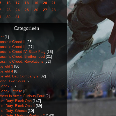
5
16
17
18
19
20
21
2
23
24
25
26
27
28
9
30
31
Categorieën
nt
[1]
assin's Creed II
[23]
assin's Creed III
[27]
assin's Creed IV: Black Flag
[15]
assin's Creed: Brotherhood
[21]
assin's Creed: Revelations
[32]
lefield 3
[50]
lefield 4
[8]
tlefield: Bad Company 2
[32]
ond: Two Souls
[2]
Shock 2
[7]
Shock: Infinite
[5]
thers in Arms: Furious Four
[2]
l of Duty: Black Ops
[147]
l of Duty: Black Ops II
[69]
l of Duty: Ghosts
[10]
l of Duty: Modern Warfare 2
[142]