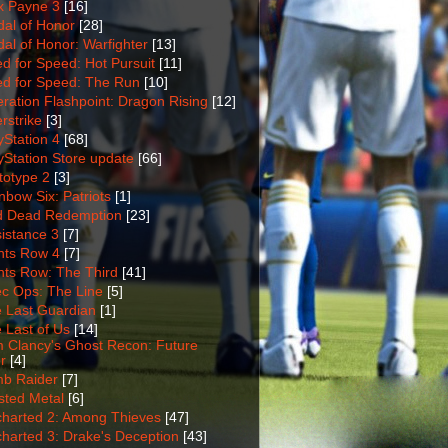
 Payne 3
[16]
al of Honor
[28]
al of Honor: Warfighter
[13]
d for Speed: Hot Pursuit
[11]
d for Speed: The Run
[10]
ration Flashpoint: Dragon Rising
[12]
rstrike
[3]
yStation 4
[68]
yStation Store update
[66]
totype 2
[3]
nbow Six: Patriots
[1]
 Dead Redemption
[23]
istance 3
[7]
nts Row 4
[7]
nts Row: The Third
[41]
c Ops: The Line
[5]
 Last Guardian
[1]
 Last of Us
[14]
 Clancy's Ghost Recon: Future
r
[4]
b Raider
[7]
sted Metal
[6]
harted 2: Among Thieves
[47]
harted 3: Drake's Deception
[43]