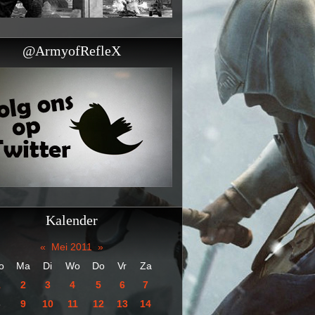
@ArmyofRefleX
Kalender
«
Mei 2011
»
o
Ma
Di
Wo
Do
Vr
Za
1
2
3
4
5
6
7
8
9
10
11
12
13
14