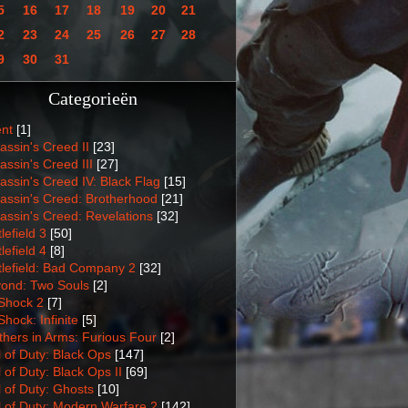
5
16
17
18
19
20
21
2
23
24
25
26
27
28
9
30
31
Categorieën
nt
[1]
assin's Creed II
[23]
assin's Creed III
[27]
assin's Creed IV: Black Flag
[15]
assin's Creed: Brotherhood
[21]
assin's Creed: Revelations
[32]
lefield 3
[50]
lefield 4
[8]
tlefield: Bad Company 2
[32]
ond: Two Souls
[2]
Shock 2
[7]
Shock: Infinite
[5]
thers in Arms: Furious Four
[2]
l of Duty: Black Ops
[147]
l of Duty: Black Ops II
[69]
l of Duty: Ghosts
[10]
l of Duty: Modern Warfare 2
[142]