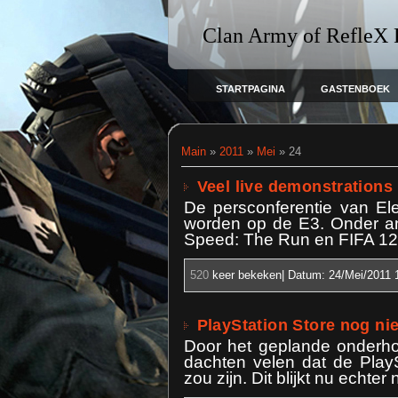
Clan Army of RefleX
STARTPAGINA
GASTENBOEK
Main
»
2011
»
Mei
»
24
Veel live demonstrations
De persconferentie van Ele
worden op de E3. Onder and
Speed: The Run en FIFA 12 k
520
keer bekeken| Datum:
24/Mei/2011 
PlayStation Store nog ni
Door het geplande onderh
dachten velen dat de Play
zou zijn. Dit blijkt nu echter 