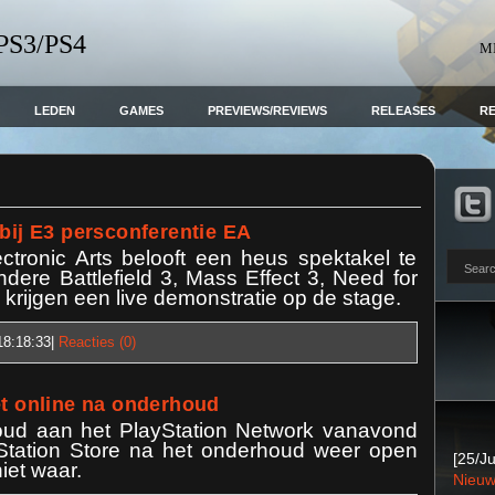
 PS3/PS4
M
LEDEN
GAMES
PREVIEWS/REVIEWS
RELEASES
R
 bij E3 persconferentie EA
ctronic Arts belooft een heus spektakel te
ere Battlefield 3, Mass Effect 3, Need for
rijgen een live demonstratie op de stage.
18:18:33
|
Reacties (0)
et online na onderhoud
oud aan het PlayStation Network vanavond
Station Store na het onderhoud weer open
[25/Ju
niet waar.
Nieuw