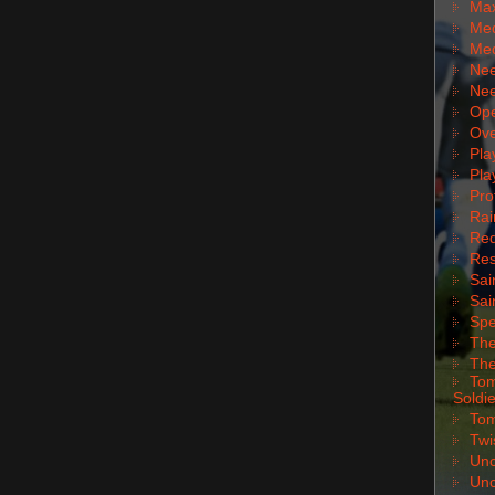
Max
Med
Med
Nee
Nee
Ope
Ove
Pla
Pla
Pro
Rai
Red
Res
Sai
Sai
Spe
The
The
Tom
Soldie
Tom
Twi
Unc
Unc