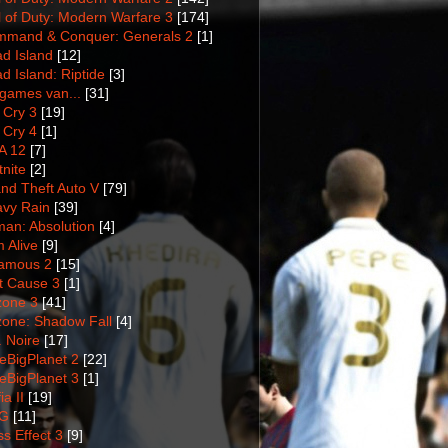
l of Duty: Modern Warfare 3
[174]
mand & Conquer: Generals 2
[1]
d Island
[12]
d Island: Riptide
[3]
games van...
[31]
 Cry 3
[19]
 Cry 4
[1]
A 12
[7]
tnite
[2]
nd Theft Auto V
[79]
vy Rain
[39]
man: Absolution
[4]
m Alive
[9]
amous 2
[15]
t Cause 3
[1]
lzone 3
[41]
lzone: Shadow Fall
[4]
. Noire
[17]
tleBigPlanet 2
[22]
tleBigPlanet 3
[1]
a II
[19]
G
[11]
s Effect 3
[9]