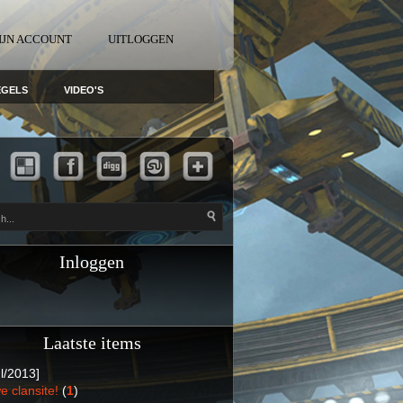
IJN ACCOUNT
UITLOGGEN
EGELS
VIDEO'S
Inloggen
Laatste items
l/2013]
e clansite!
(
1
)