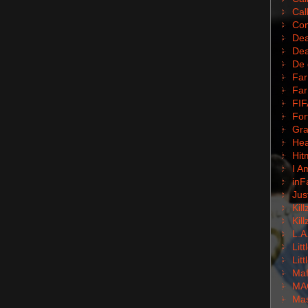
Cal
Com
Dea
Dea
De 
Far
Far
FIF
For
Gra
Hea
Hit
I A
inF
Jus
Kil
Kil
L.A
Lit
Lit
Mafi
MA
Mas