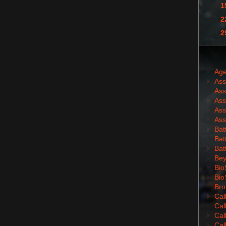
1
2
2
Age
Ass
Ass
Ass
Ass
Ass
Batt
Batt
Bat
Bey
Bio
Bio
Bro
Cal
Cal
Cal
Cal