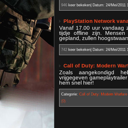
946
keer bekeken| Datum:
24/Mei/2011 
PlayStation Network vana
Vanaf 17.00 uur vandaag z
tijdje offline zijn. Men
gepland, zullen hoogstwaars
742
keer bekeken| Datum:
24/Mei/2011 
Call of Duty: Modern Warfa
Zoals aangekondigd heb
vrijgegeven gameplaytraile
hem snel hier!
Categorie:
Call of Duty: Modern Warfare
(0)