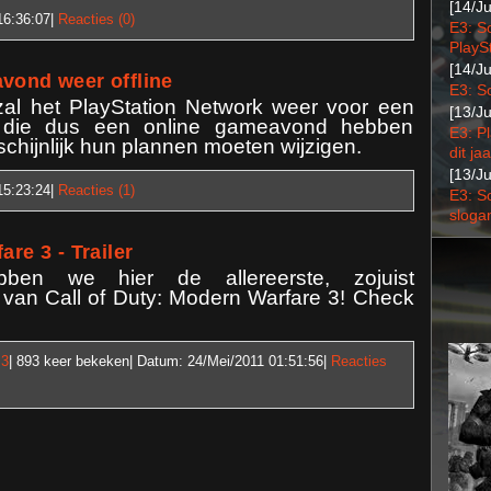
[14/J
16:36:07
|
Reacties (0)
E3: S
PlaySt
[14/J
vond weer offline
E3: S
al het PlayStation Network weer voor een
[13/J
sen die dus een online gameavond hebben
E3: P
chijnlijk hun plannen moeten wijzigen.
dit jaa
[13/J
15:23:24
|
Reacties (1)
E3: S
sloga
re 3 - Trailer
ben we hier de allereerste, zojuist
r van Call of Duty: Modern Warfare 3! Check
 3
| 893
keer bekeken| Datum:
24/Mei/2011 01:51:56
|
Reacties