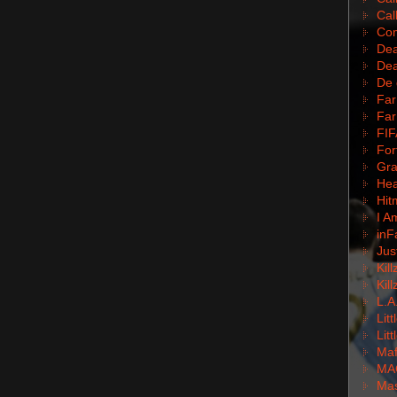
Cal
Com
Dea
Dea
De 
Far
Far
FIF
For
Gra
Hea
Hit
I A
inF
Jus
Kil
Kil
L.A
Lit
Lit
Mafi
MA
Mas