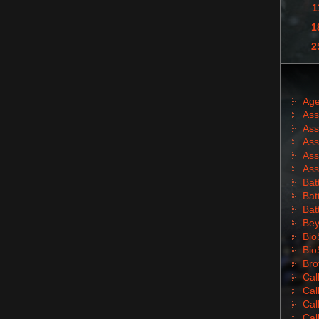
1
1
2
Age
Ass
Ass
Ass
Ass
Ass
Batt
Batt
Bat
Bey
Bio
Bio
Bro
Cal
Cal
Cal
Cal