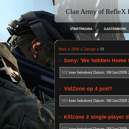
Clan Army of RefleX
STARTPAGINA
GASTENBOEK
Main
»
2009
»
Januari
»
09
Sony: 'We hebben Home 
532
keer bekeken| Datum:
09/Jan/2009 
VidZone op 4 juni?
593
keer bekeken| Datum:
09/Jan/2009 
Killzone 2 single-player 
571
keer bekeken| Datum:
09/Jan/2009 