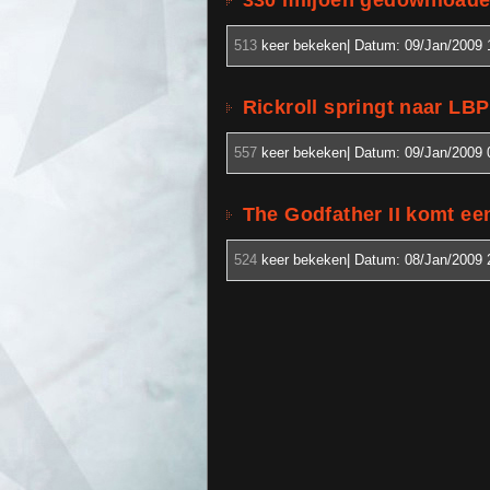
330 miljoen gedownloade
513
keer bekeken| Datum:
09/Jan/2009 
Rickroll springt naar LBP
557
keer bekeken| Datum:
09/Jan/2009 
The Godfather II komt ee
524
keer bekeken| Datum:
08/Jan/2009 