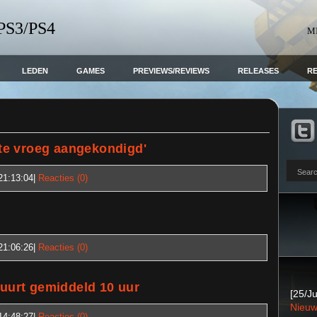
 PS3/PS4
M
LEDEN
GAMES
PREVIEWS/REVIEWS
RELEASES
R
te vroeg aangekondigd'
21:13:04
|
Reacties (0)
21:06:26
|
Reacties (0)
duurt gemiddeld 10 uur
[25/Ju
Nieuw
14:48:27
|
Reacties (0)