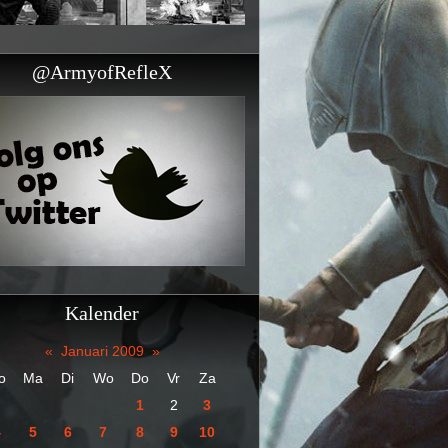
@ArmyofRefleX
Kalender
«
Januari 2009
»
o
Ma
Di
Wo
Do
Vr
Za
1
2
3
4
5
6
7
8
9
10