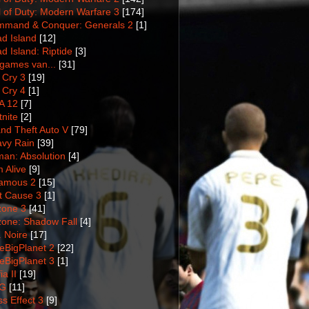
l of Duty: Modern Warfare 3
[174]
mand & Conquer: Generals 2
[1]
d Island
[12]
d Island: Riptide
[3]
games van...
[31]
 Cry 3
[19]
 Cry 4
[1]
A 12
[7]
tnite
[2]
nd Theft Auto V
[79]
vy Rain
[39]
man: Absolution
[4]
m Alive
[9]
amous 2
[15]
t Cause 3
[1]
lzone 3
[41]
lzone: Shadow Fall
[4]
. Noire
[17]
tleBigPlanet 2
[22]
tleBigPlanet 3
[1]
a II
[19]
G
[11]
s Effect 3
[9]