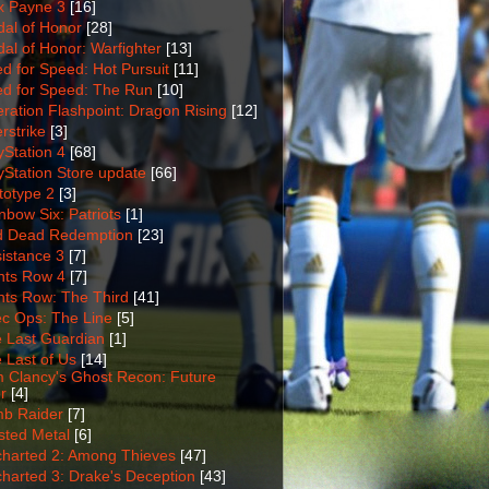
 Payne 3
[16]
al of Honor
[28]
al of Honor: Warfighter
[13]
d for Speed: Hot Pursuit
[11]
d for Speed: The Run
[10]
ration Flashpoint: Dragon Rising
[12]
rstrike
[3]
yStation 4
[68]
yStation Store update
[66]
totype 2
[3]
nbow Six: Patriots
[1]
 Dead Redemption
[23]
istance 3
[7]
nts Row 4
[7]
nts Row: The Third
[41]
c Ops: The Line
[5]
 Last Guardian
[1]
 Last of Us
[14]
 Clancy's Ghost Recon: Future
r
[4]
b Raider
[7]
sted Metal
[6]
harted 2: Among Thieves
[47]
harted 3: Drake's Deception
[43]