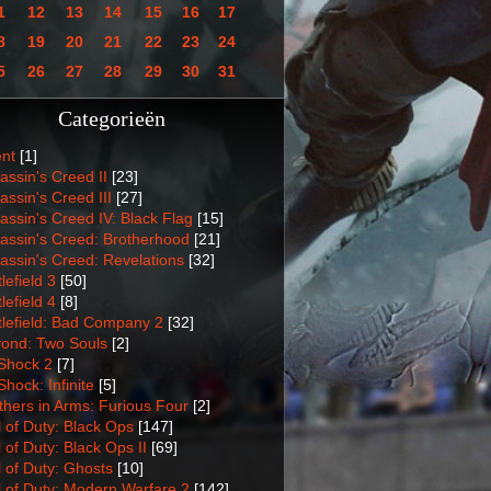
1
12
13
14
15
16
17
8
19
20
21
22
23
24
5
26
27
28
29
30
31
Categorieën
nt
[1]
assin's Creed II
[23]
assin's Creed III
[27]
assin's Creed IV: Black Flag
[15]
assin's Creed: Brotherhood
[21]
assin's Creed: Revelations
[32]
lefield 3
[50]
lefield 4
[8]
tlefield: Bad Company 2
[32]
ond: Two Souls
[2]
Shock 2
[7]
Shock: Infinite
[5]
thers in Arms: Furious Four
[2]
l of Duty: Black Ops
[147]
l of Duty: Black Ops II
[69]
l of Duty: Ghosts
[10]
l of Duty: Modern Warfare 2
[142]