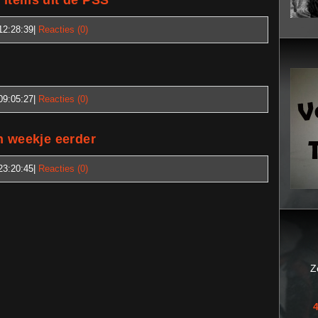
 items uit de PSS
12:28:39
|
Reacties (0)
09:05:27
|
Reacties (0)
n weekje eerder
23:20:45
|
Reacties (0)
Z