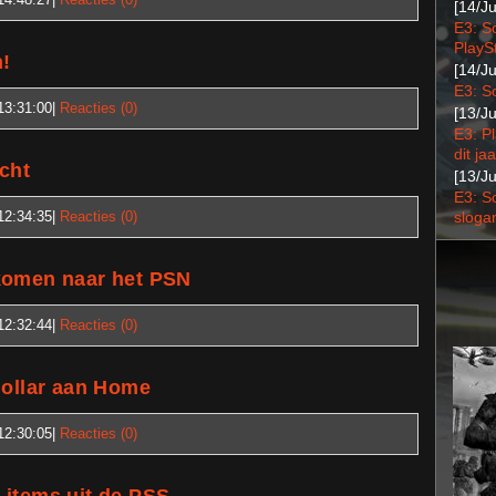
[14/J
E3: S
PlaySt
n!
[14/J
E3: S
13:31:00
|
Reacties (0)
[13/J
E3: P
dit jaa
cht
[13/J
E3: S
12:34:35
|
Reacties (0)
sloga
komen naar het PSN
12:32:44
|
Reacties (0)
dollar aan Home
12:30:05
|
Reacties (0)