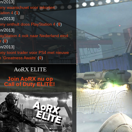
un/2013]
ony waarschuwt voor tekorten
ation 4
(
1
)
un/2013]
ony onthult doos PlayStation 4
(
0
)
un/2013]
layStation 4 ook naar Nederland eind
r
(
0
)
un/2013]
ony toont trailer voor PS4 met nieuwe
n 'Greatness Awaits'
(
0
)
AoRX ELITE
Join AoRX nu op
Call of Duty ELITE!