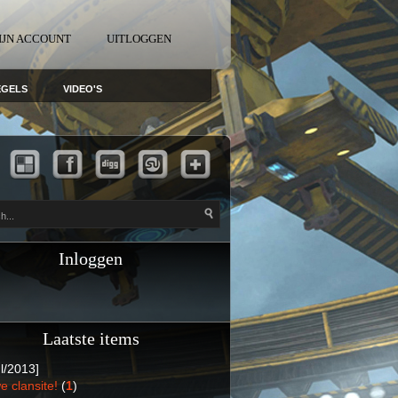
IJN ACCOUNT
UITLOGGEN
EGELS
VIDEO'S
Inloggen
Laatste items
l/2013]
e clansite!
(
1
)