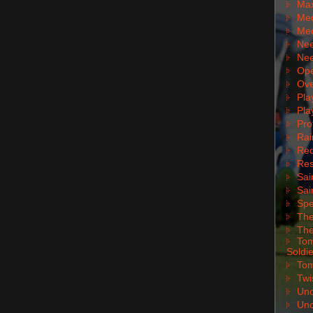
Max
Med
Med
Nee
Nee
Ope
Ove
Pla
Pla
Pro
Rai
Red
Res
Sai
Sai
Spe
The
The
Tom
Soldie
Tom
Twi
Unc
Unc