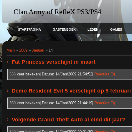
Clan Army of RefleX PS3/PS4
STARTPAGINA
GASTENBOEK
LEDEN
GAMES
Main
»
2009
»
Januari
»
14
Fat Princess verschijnt in maart
538
keer bekeken| Datum:
14/Jan/2009 21:54:52
|
Reacties (0)
Demo Resident Evil 5 verschijnt op 5 februari
560
keer bekeken| Datum:
14/Jan/2009 21:44:19
|
Reacties (0)
Volgende Grand Theft Auto al eind dit jaar?
549
keer bekeken| Datum:
14/Jan/2009 20:01:30
|
Reacties (0)