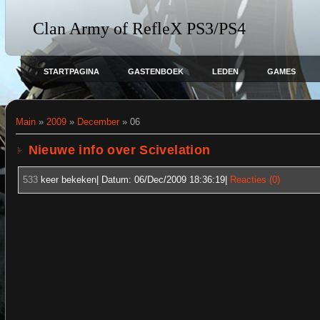
Clan Army of RefleX PS3/PS4
STARTPAGINA
GASTENBOEK
LEDEN
GAMES
Main
»
2009
»
December
»
06
Nieuwe info over Scivelation
533
keer bekeken| Datum:
06/Dec/2009 18:36:19
|
Reacties (0)