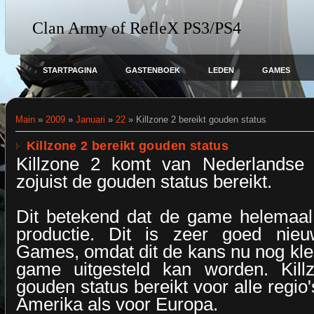
Clan Army of RefleX PS3/PS4
STARTPAGINA
GASTENBOEK
LEDEN
GAMES
Main
»
2009
»
Januari
»
22
» Killzone 2 bereikt gouden status
Killzone 2 bereikt gouden status
Killzone 2 komt van Nederlandse
zojuist de gouden status bereikt.
Dit betekend dat de game helemaal 
productie. Dit is zeer goed nieu
Games, omdat dit de kans nu nog kle
game uitgesteld kan worden. Kill
gouden status bereikt voor alle regio
Amerika als voor Europa.