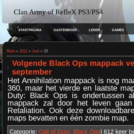
Clan Army of RefleX PS3/PS4
STARTPAGINA
GASTENBOEK
LEDEN
GAMES
Main
»
2011
»
Juni
»
28
Volgende Black Ops mappack ver
september
Het Annihilation mappack is nog maa
360, maar het vierde en laatste ma
Duty: Black Ops is ondertussen al
mappack zal door het leven gaa
Retaliation. Ook deze downloadbare
maps bevatten en één zombie map.
Categorie:
Call of Duty: Black Ops
| 612
keer b