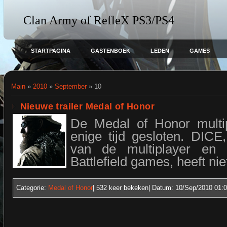
Clan Army of RefleX PS3/PS4
STARTPAGINA
GASTENBOEK
LEDEN
GAMES
Main
»
2010
»
September
»
10
Nieuwe trailer Medal of Honor
De Medal of Honor multip
enige tijd gesloten. DICE
van de multiplayer en
Battlefield games, heeft niet
Categorie:
Medal of Honor
| 532
keer bekeken| Datum:
10/Sep/2010 01:0